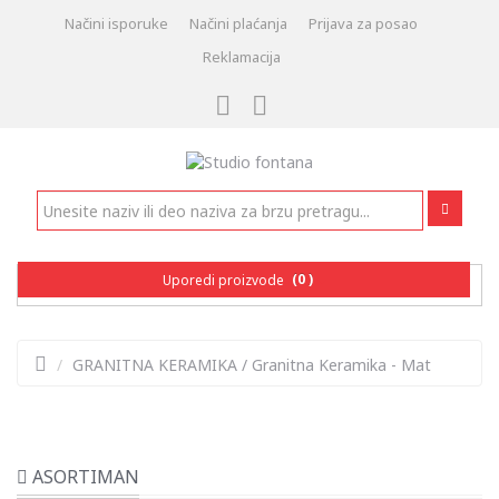
Načini isporuke
Načini plaćanja
Prijava za posao
Reklamacija
(0 )
Uporedi proizvode
/
GRANITNA KERAMIKA
/
Granitna Keramika - Mat
ASORTIMAN