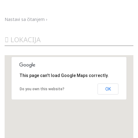
generacije u generaciju sve do 1992. godine kada je nastupio
raspad SFRJ...
Nastavi sa čitanjem ›
LOKACIJA
This page can't load Google Maps correctly.
OK
Do you own this website?