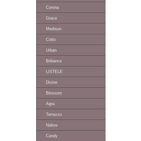
Corona
Grace
Medison
Cotto
Urban
Briliance
LISTELE
Divine
Blossom
Agra
Terrazzo
Native
Candy