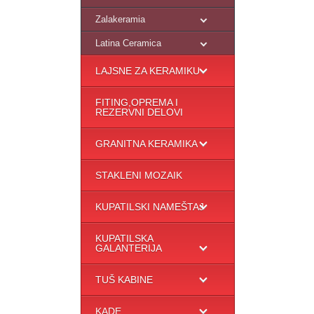
Zalakeramia
Latina Ceramica
LAJSNE ZA KERAMIKU
FITING,OPREMA I
REZERVNI DELOVI
GRANITNA KERAMIKA
STAKLENI MOZAIK
KUPATILSKI NAMEŠTAJ
KUPATILSKA
GALANTERIJA
TUŠ KABINE
KADE