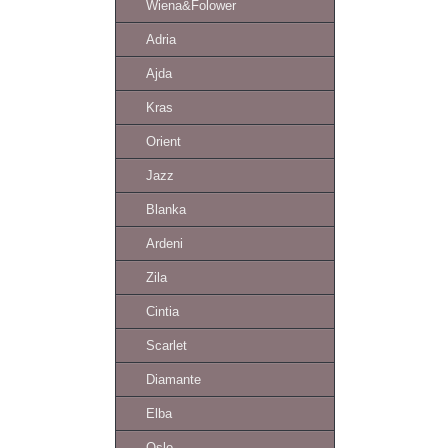
Wiena&Folower
Adria
Ajda
Kras
Orient
Jazz
Blanka
Ardeni
Zila
Cintia
Scarlet
Diamante
Elba
Oslo