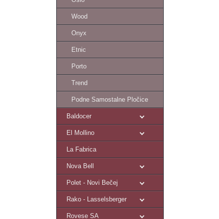
Wood
Onyx
Etnic
Porto
Trend
Podne Samostalne Pločice
Baldocer
El Mollino
La Fabrica
Nova Bell
Polet - Novi Bečej
Rako - Lasselsberger
Rovese SA