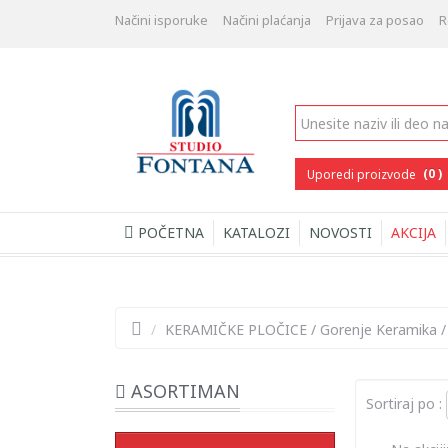
Načini isporuke
Načini plaćanja
Prijava za posao
R
(0 )
Uporedi proizvode
POČETNA
KATALOZI
NOVOSTI
AKCIJA
/
KERAMIČKE PLOČICE
/
Gorenje Keramika
ASORTIMAN
Sortiraj po :