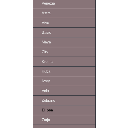
Venezia
Astra
Viva
Basic
Maya
City
Kroma
Kuba
Ivory
Vela
Zebrano
Elipsa
Zarja