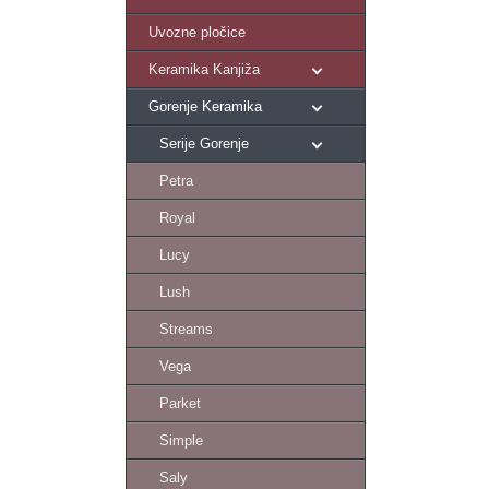
Uvozne pločice
Keramika Kanjiža
Gorenje Keramika
Serije Gorenje
Petra
Royal
Lucy
Lush
Streams
Vega
Parket
Simple
Saly