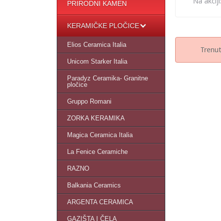
Na akciji
PRIRODNI KAMEN
KERAMIČKE PLOČICE
Elios Ceramica Italia
Trenut
Unicom Starker Italia
Paradyz Ceramika- Granitne
pločice
Gruppo Romani
ZORKA KERAMIKA
Magica Ceramica Italia
La Fenice Ceramiche
RAZNO
Balkania Ceramics
ARGENTA CERAMICA
GAZIŠTA I ČELA