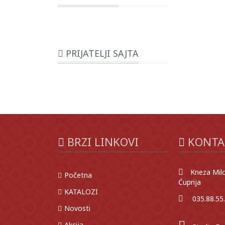
PRIJATELJI SAJTA
BRZI LINKOVI
KONTA
Kneza Milo
Početna
Ćuprija
KATALOZI
035.88.55
Novosti
Akcija