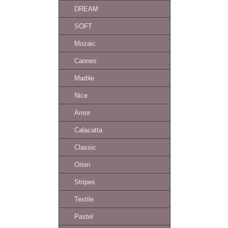
DREAM
SOFT
Mozaic
Cannes
Marble
Nice
Amor
Calacatta
Classic
Orion
Stripes
Textile
Pastel