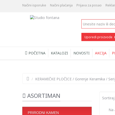
Načini isporuke
Načini plaćanja
Prijava za posao
Rekla
Uporedi proizvode
POČETNA
KATALOZI
NOVOSTI
AKCIJA
P
/
KERAMIČKE PLOČICE
/
Gorenje Keramika
/
Ser
ASORTIMAN
Sortiraj
Na a
PRIRODNI KAMEN