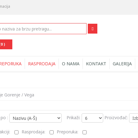
macija
(0 )
REPORUKA
RASPRODAJA
O NAMA
KONTAKT
GALERIJA
ije Gorenje
/
Vega
 po :
Prikaži:
Proizvođač:
kciji:
Rasprodaja:
Preporuka: