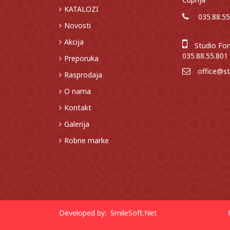
KATALOZI
035.88.55
Novosti
Akcija
Studio Fon
035.88.55.801
Preporuka
office@st
Rasprodaja
O nama
Kontakt
Galerija
Robne marke
Developed by:
SmileSoft.Net