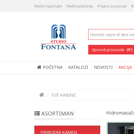
Načini isporuke
Načini plaćanja
Prijava za posao
R
(0 )
Uporedi proizvode
POČETNA
KATALOZI
NOVOSTI
AKCIJA
/
TUŠ KABINE
Hidromasaž
ASORTIMAN
PRIRODNI KAMEN