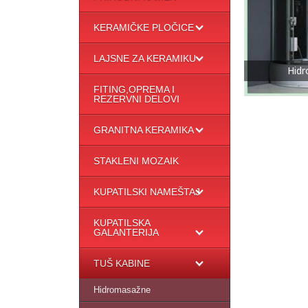
KERAMIČKE PLOČICE
LAJSNE ZA KERAMIKU
Hid
FITING,OPREMA I
REZERVNI DELOVI
GRANITNA KERAMIKA
STAKLENI MOZAIK
KUPATILSKI NAMEŠTAJ
KUPATILSKA
GALANTERIJA
TUŠ KABINE
Hidromasažne