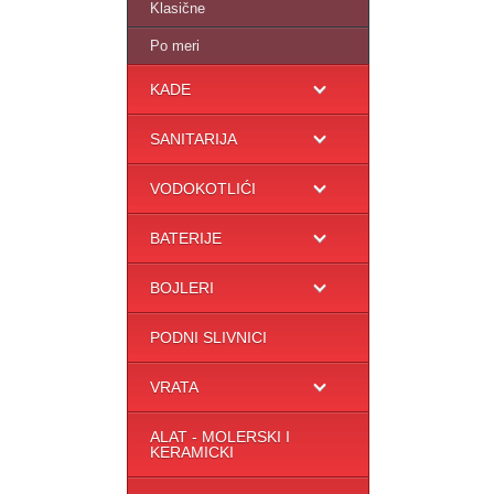
Klasične
Po meri
KADE
SANITARIJA
VODOKOTLIĆI
BATERIJE
BOJLERI
PODNI SLIVNICI
VRATA
ALAT - MOLERSKI I
KERAMICKI