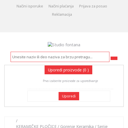
Načini isporuke
Načini plaćanja
Prijava za posao
Reklamacija
Uporedi proizvode
(0 )
Prvo izaberite proizvode za upoređivanje
Uporedi
/
KERAMIČKE PLOČICE
/
Gorenje Keramika
/
Serije