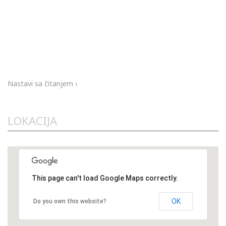
porodici su veoma duboki. Istorijski gledano počevši od čukun
dede pa do današnje generacije predstavnici porodice Jović su
se bavili samostalnim biznisom. U samim korenima pa dokle je
to bilo moguće porodični biznis se zasnivao na proizvodnji
buradi (bačvi). Porodična izrada buradi je trajala i prenosila se iz
generacije u generaciju sve do 1992. godine kada je nastupio
raspad SFRJ...
Nastavi sa čitanjem ›
LOKACIJA
This page can't load Google Maps correctly.
OK
Do you own this website?