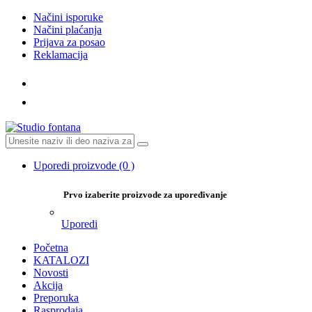
Načini isporuke
Načini plaćanja
Prijava za posao
Reklamacija
Uporedi proizvode
(0 )
Prvo izaberite proizvode za upoređivanje
Uporedi
Početna
KATALOZI
Novosti
Akcija
Preporuka
Rasprodaja