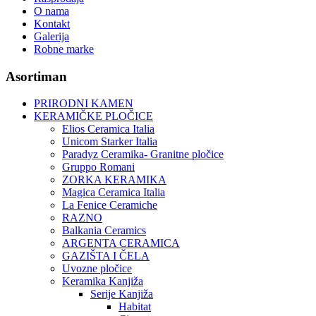
O nama
Kontakt
Galerija
Robne marke
Asortiman
PRIRODNI KAMEN
KERAMIČKE PLOČICE
Elios Ceramica Italia
Unicom Starker Italia
Paradyz Ceramika- Granitne pločice
Gruppo Romani
ZORKA KERAMIKA
Magica Ceramica Italia
La Fenice Ceramiche
RAZNO
Balkania Ceramics
ARGENTA CERAMICA
GAZIŠTA I ČELA
Uvozne pločice
Keramika Kanjiža
Serije Kanjiža
Habitat