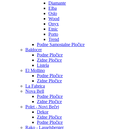
Diamante
Elba
Oslo
Wood
Onyx
Etnic
Porto
Trend
Podne Samostalne Pločice
Baldocer
Podne Pločice
Zidne Pločice
Listela
El Mollino
Podne Pločice
Zidne Pločice
La Fabrica
Nova Bell
Podne Pločice
Zidne Pločice
Polet - Novi Bečej
Dekor
Zidne Pločice
Podne Pločice
Rako - Lasselsberger