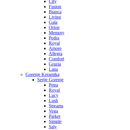
City
Fusion
Bianca
Living
Gala
Orion
Memory
Pedra
Royal
Amore
Allegra
Comfort
Grazia
Lana
Gorenje Keramika
Serije Gorenje
Petra
Royal
Lucy
Lush
Streams
Vega
Parket
Simple
Saly