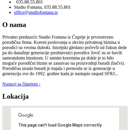
035.88.55.801
Studio Fontana, 035.88.55.801
office@studiofontana.rs
O nama
Privatno preduzeće Studio Fontana iz Ćuprije je prvenstveno
porodična firma. Koreni poslovanja u okviru privatnog biznisa u
porodici su veoma duboki. Istorijski gledano počevši od čukun dede
pa do današnje generacije predstavnici porodice Jović su se bavili
samostalnim biznisom. U samim korenima pa dokle je to bilo
moguće porodični biznis se zasnivao na proizvodnji buradi (bačvi).
Porodična izrada buradi je trajala i prenosila se iz generacije u
generaciju sve do 1992. godine kada je nastupio raspad SFRJ...
Nastavi sa čitanjem ›
Lokacija
This page can't load Google Maps correctly.