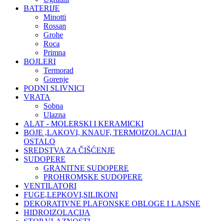
BATERIJE
Minotti
Rossan
Grohe
Roca
Primna
BOJLERI
Termorad
Gorenje
PODNI SLIVNICI
VRATA
Sobna
Ulazna
ALAT - MOLERSKI I KERAMICKI
BOJE ,LAKOVI, KNAUF, TERMOIZOLACIJA I
OSTALO
SREDSTVA ZA ČIŠĆENJE
SUDOPERE
GRANITNE SUDOPERE
PROHROMSKE SUDOPERE
VENTILATORI
FUGE,LEPKOVI,SILIKONI
DEKORATIVNE PLAFONSKE OBLOGE I LAJSNE
HIDROIZOLACIJA