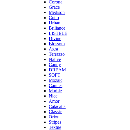
Corona
Grace
Medison
Cotto
Urban
Briliance
LISTELE
Divine
Blossom
Agra
Terrazzo
Native
Candy
DREAM
SOFT
Mozaic
Cannes
Marble
Nice
Amor
Calacatta
Classic
Orion
Stripes
Textile