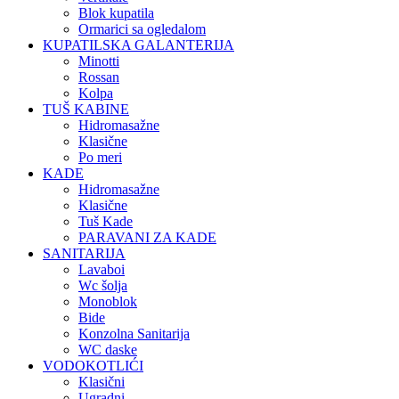
Blok kupatila
Ormarici sa ogledalom
KUPATILSKA GALANTERIJA
Minotti
Rossan
Kolpa
TUŠ KABINE
Hidromasažne
Klasične
Po meri
KADE
Hidromasažne
Klasične
Tuš Kade
PARAVANI ZA KADE
SANITARIJA
Lavaboi
Wc šolja
Monoblok
Bide
Konzolna Sanitarija
WC daske
VODOKOTLIĆI
Klasični
Ugradni