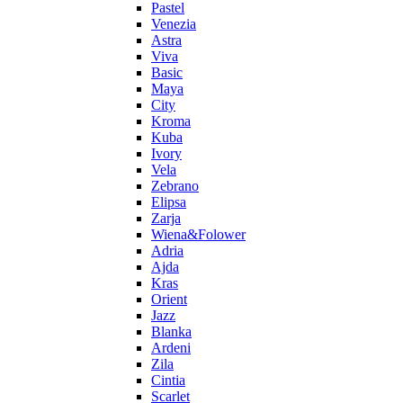
Pastel
Venezia
Astra
Viva
Basic
Maya
City
Kroma
Kuba
Ivory
Vela
Zebrano
Elipsa
Zarja
Wiena&Folower
Adria
Ajda
Kras
Orient
Jazz
Blanka
Ardeni
Zila
Cintia
Scarlet