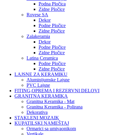
Podna Pločica
Zidne Pločice
Rovese SA
Dekor
Podne Pločice
Zidne Pločice
Zalakeramia
Dekor
Podne Pločice
Zidne Pločice
Latina Ceramica
Podne Pločice
Zidne Pločice
LAJSNE ZA KERAMIKU
Aluminijumske Lajsne
PVC Lajsne
FITING,OPREMA I REZERVNI DELOVI
GRANITNA KERAMIKA
Granitna Keramika - Mat
Granitna Keramika - Polirana
Dekorativa
STAKLENI MOZAIK
KUPATILSKI NAMEŠTAJ
Ormarici sa umivaonikom
Vertikale